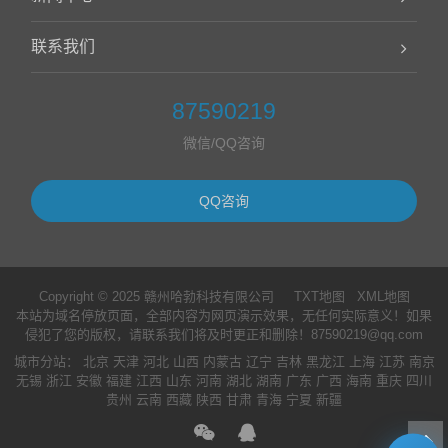
联系我们
87590219
微信/QQ咨询
QQ咨询
Copyright © 2025 赣州哈勃科技有限公司
TXT地图
XML地图
本站为域名停放页面，全部内容为网页演示效果，无任何实际意义！如果
侵犯了您的版权，请联系我们将及时更正和删除！87590219@qq.com
城市分站
：
北京
天津
河北
山西
内蒙古
辽宁
吉林
黑龙江
上海
江苏
南京
无锡
浙江
安徽
福建
江西
山东
河南
湖北
湖南
广东
广西
海南
重庆
四川
贵州
云南
西藏
陕西
甘肃
青海
宁夏
新疆